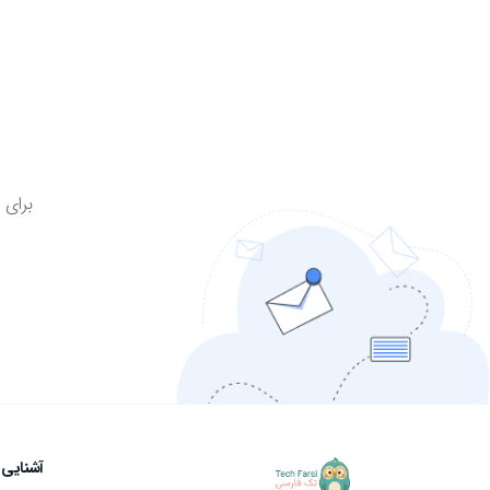
ع
برای 
آشنایی 