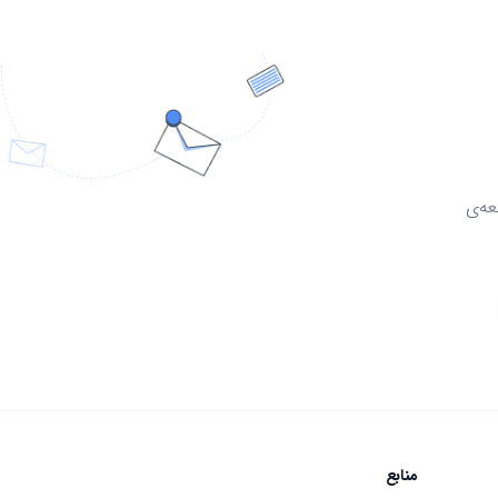
عه‌ی
منابع