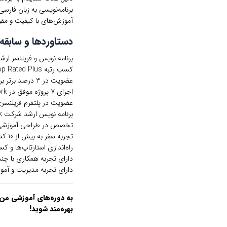
برنامه‌نویسی به زبان فارس
آموزش‌های با کیفیت و مقرون
دستاوردها و سابقه
برنامه نویس و فریلنسر ارشد در
کسب رتبه Top Rated Plus در پلتفرم فریلنسری Upwork
عضویت در 3 درصد برتر برنامه‌نویسان Upwork
اجرای 7 پروژه موفق در Upwork
عضویت در پلتفرم فریلنسری oxify
برنامه نویس ارشد شرکت Oglasnik در کشور کرواسی
تخصص در طراحی آموزشی و uctional design
تجربه سفر به بیش از 10 کشور
راه‌اندازی استارتاپ‌ها و ک
دارای تجربه همکاری با چن
دارای تجربه مدیریت و آمو
به دوره‌های آموزشی من اع
بهره‌مند شوید!